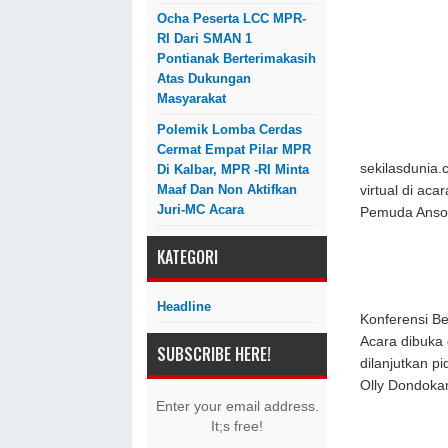
Ocha Peserta LCC MPR-
RI Dari SMAN 1
Pontianak Berterimakasih
Atas Dukungan
Masyarakat
Polemik Lomba Cerdas
Cermat Empat Pilar MPR
sekilasdunia.
Di Kalbar, MPR -RI Minta
Maaf Dan Non Aktifkan
virtual di ac
Juri-MC Acara
Pemuda Ansor
KATEGORI
Headline
Konferensi Be
Acara dibuka
SUBSCRIBE HERE!
dilanjutkan p
Olly Dondoka
Enter your email address.
It;s free!