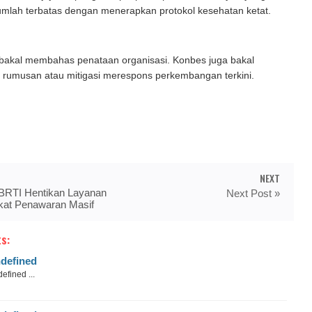
jumlah terbatas dengan menerapkan protokol kesehatan ketat.
 bakal membahas penataan organisasi. Konbes juga bakal
 rumusan atau mitigasi merespons perkembangan terkini.
NEXT
BRTI Hentikan Layanan
Next Post »
kat Penawaran Masif
s:
defined
efined ...