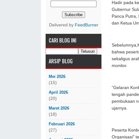
Hadir pada ke
Gubernur Sul
Panca Putra,
dan Ketua Um
Delivered by
FeedBurner
CARI BLOG INI
Sebelumnya,
bahwa pesert
sekaligus ara
ARSIP BLOG
monitor.
Mei 2026
(15)
“Gelaran Konb
April 2026
tengah pande
(20)
pembukaan nan
Maret 2026
ujarnya.
(18)
Februari 2026
(27)
Peserta Konb
Organisasi" t