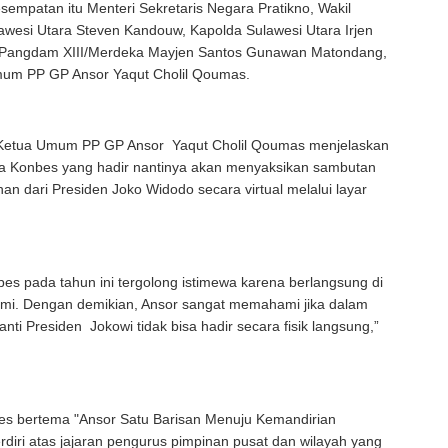
sempatan itu Menteri Sekretaris Negara Pratikno, Wakil
awesi Utara Steven Kandouw, Kapolda Sulawesi Utara Irjen
 Pangdam XIII/Merdeka Mayjen Santos Gunawan Matondang,
um PP GP Ansor Yaqut Cholil Qoumas.
Ketua Umum PP GP Ansor Yaqut Cholil Qoumas menjelaskan
a Konbes yang hadir nantinya akan menyaksikan sambutan
han dari Presiden Joko Widodo secara virtual melalui layar
es pada tahun ini tergolong istimewa karena berlangsung di
mi. Dengan demikian, Ansor sangat memahami jika dalam
ti Presiden Jokowi tidak bisa hadir secara fisik langsung,”
es bertema "Ansor Satu Barisan Menuju Kemandirian
erdiri atas jajaran pengurus pimpinan pusat dan wilayah yang