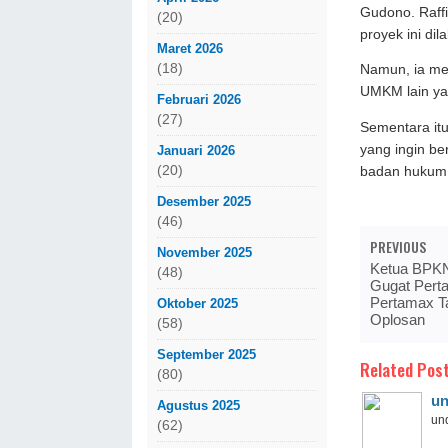
Gudono. Raff
(20)
proyek ini dil
Maret 2026
(18)
Namun, ia me
UMKM lain ya
Februari 2026
(27)
Sementara it
yang ingin be
Januari 2026
(20)
badan hukum, 
Desember 2025
(46)
PREVIOUS
November 2025
Ketua BPKN
(48)
Gugat Perta
Pertamax Ta
Oktober 2025
Oplosan
(58)
September 2025
Related Post
(80)
un
Agustus 2025
und
(62)