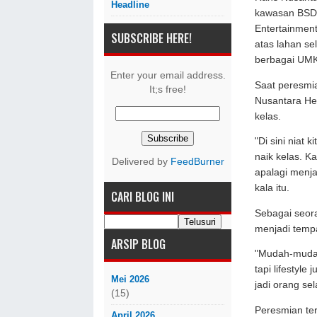
Headline
kawasan BSD,
Entertainment
SUBSCRIBE HERE!
atas lahan se
berbagai UM
Enter your email address.
Saat peresmi
It;s free!
Nusantara He
kelas.
"Di sini niat
naik kelas. K
Delivered by
FeedBurner
apalagi menjad
kala itu.
CARI BLOG INI
Sebagai seora
menjadi tempa
ARSIP BLOG
"Mudah-mudah
tapi lifestyle
Mei 2026
jadi orang se
(15)
Peresmian ter
April 2026