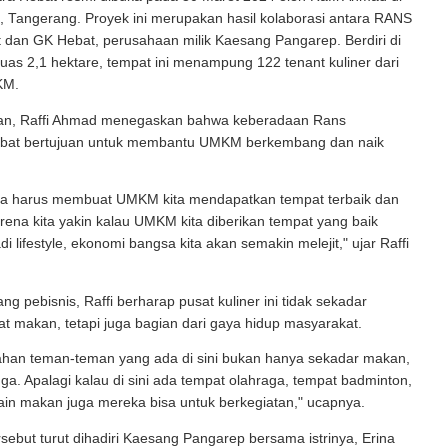
 Tangerang. Proyek ini merupakan hasil kolaborasi antara RANS
 dan GK Hebat, perusahaan milik Kaesang Pangarep. Berdiri di
luas 2,1 hektare, tempat ini menampung 122 tenant kuliner dari
KM.
an, Raffi Ahmad menegaskan bahwa keberadaan Rans
bat bertujuan untuk membantu UMKM berkembang dan naik
 kita harus membuat UMKM kita mendapatkan tempat terbaik dan
arena kita yakin kalau UMKM kita diberikan tempat yang baik
i lifestyle, ekonomi bangsa kita akan semakin melejit," ujar Raffi
ng pebisnis, Raffi berharap pusat kuliner ini tidak sekadar
t makan, tetapi juga bagian dari gaya hidup masyarakat.
an teman-teman yang ada di sini bukan hanya sekadar makan,
 juga. Apalagi kalau di sini ada tempat olahraga, tempat badminton,
lain makan juga mereka bisa untuk berkegiatan," ucapnya.
sebut turut dihadiri Kaesang Pangarep bersama istrinya, Erina