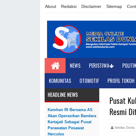
About
Redaksi
Disclaimer
Sitemap
Cont
NEWS
PERISTIWA
POLITI
KOMUNITAS
OTOMOTIF
PROFIL TOKOH
HEADLINE NEWS
Pusat Ku
Resmi Di
Kemhan RI Bersama AS
Akan Operasikan Bandara
Kertajati Sebagai Pusat
Sekilas Dun
Perawatan Pesawat
Hercules