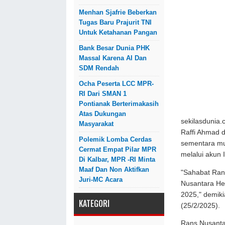
Menhan Sjafrie Beberkan
Tugas Baru Prajurit TNI
Untuk Ketahanan Pangan
Bank Besar Dunia PHK
Massal Karena AI Dan
SDM Rendah
Ocha Peserta LCC MPR-
RI Dari SMAN 1
Pontianak Berterimakasih
Atas Dukungan
sekilasdunia.
Masyarakat
Raffi Ahmad 
Polemik Lomba Cerdas
sementara mu
Cermat Empat Pilar MPR
melalui akun
Di Kalbar, MPR -RI Minta
Maaf Dan Non Aktifkan
"Sahabat Ran
Juri-MC Acara
Nusantara Heb
2025," demik
KATEGORI
(25/2/2025).
Rans Nusanta