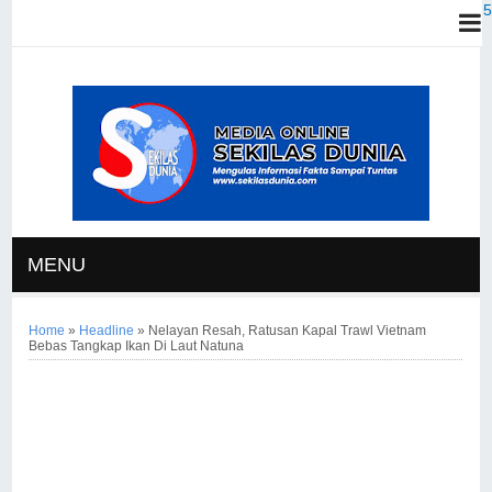
MENU
Home
»
Headline
»
Nelayan Resah, Ratusan Kapal Trawl Vietnam
Bebas Tangkap Ikan Di Laut Natuna