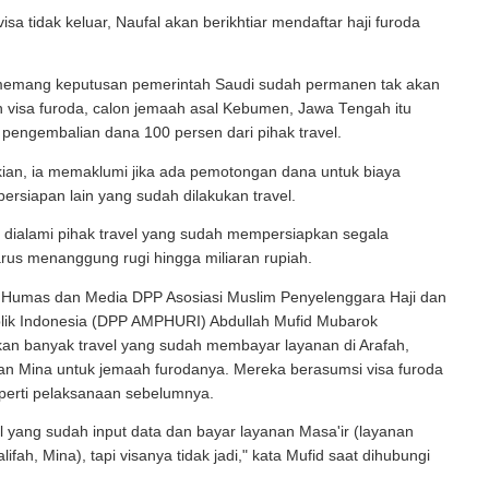
visa tidak keluar, Naufal akan berikhtiar mendaftar haji furoda
memang keputusan pemerintah Saudi sudah permanen tak akan
 visa furoda, calon jemaah asal Kebumen, Jawa Tengah itu
pengembalian dana 100 persen dari pihak travel.
kian, ia memaklumi jika ada pemotongan dana untuk biaya
ersiapan lain yang sudah dilakukan travel.
 dialami pihak travel yang sudah mempersiapkan segala
rus menanggung rugi hingga miliaran rupiah.
 Humas dan Media DPP Asosiasi Muslim Penyelenggara Haji dan
ik Indonesia (DPP AMPHURI) Abdullah Mufid Mubarok
n banyak travel yang sudah membayar layanan di Arafah,
an Mina untuk jemaah furodanya. Mereka berasumsi visa furoda
eperti pelaksanaan sebelumnya.
l yang sudah input data dan bayar layanan Masa'ir (layanan
ifah, Mina), tapi visanya tidak jadi," kata Mufid saat dihubungi