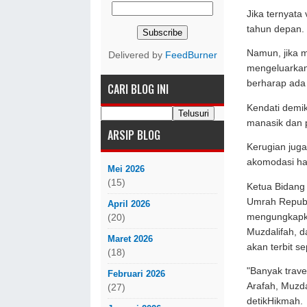
Jika ternyata 
tahun depan.
Namun, jika 
Delivered by
FeedBurner
mengeluarkan
berharap ada 
CARI BLOG INI
Kendati demi
manasik dan p
ARSIP BLOG
Kerugian juga
akomodasi ha
Mei 2026
(15)
Ketua Bidang
Umrah Republ
April 2026
mengungkapka
(20)
Muzdalifah, d
Maret 2026
akan terbit s
(18)
"Banyak trave
Februari 2026
Arafah, Muzdal
(27)
detikHikmah.