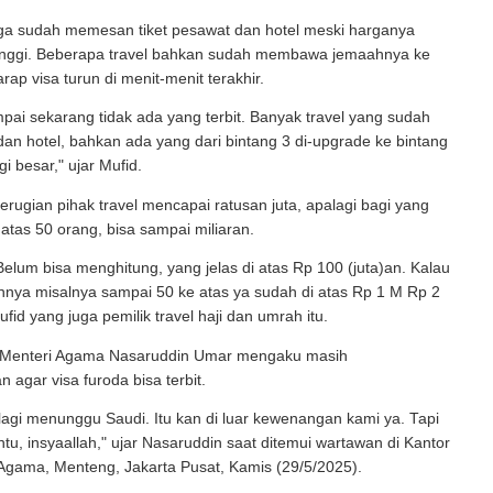
uga sudah memesan tiket pesawat dan hotel meski harganya
nggi. Beberapa travel bahkan sudah membawa jemaahnya ke
rap visa turun di menit-menit terakhir.
pai sekarang tidak ada yang terbit. Banyak travel yang sudah
 dan hotel, bahkan ada yang dari bintang 3 di-upgrade ke bintang
gi besar," ujar Mufid.
kerugian pihak travel mencapai ratusan juta, apalagi bagi yang
atas 50 orang, bisa sampai miliaran.
elum bisa menghitung, yang jelas di atas Rp 100 (juta)an. Kalau
hnya misalnya sampai 50 ke atas ya sudah di atas Rp 1 M Rp 2
fid yang juga pemilik travel haji dan umrah itu.
 Menteri Agama Nasaruddin Umar mengaku masih
agar visa furoda bisa terbit.
ta lagi menunggu Saudi. Itu kan di luar kewenangan kami ya. Tapi
tu, insyaallah," ujar Nasaruddin saat ditemui wartawan di Kantor
Agama, Menteng, Jakarta Pusat, Kamis (29/5/2025).