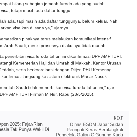
empat bilang sebagian jemaah furoda ada yang sudah
isa, tetapi masih ada daftar tunggu.
ah ada, tapi masih ada daftar tunggunya, belum keluar. Nah,
rkan visa kan di sana ya," ujarnya.
emastikan pihaknya terus melakukan komunikasi intensif
as Arab Saudi, meski prosesnya diakuinya tidak mudah.
da penerbitan visa furoda tahun ini dikonfirmasi DPP AMPHURI.
tangi Kementerian Haji dan Umrah di Makkah, Kantor Urusan
 Jeddah, serta berkoordinasi dengan Ditjen PHU Kemenag.
 konfirmasi langsung ke sistem elektronik Masar Nusuk.
erintah Saudi tidak menerbitkan visa furoda tahun ini," ujar
DPP AMPHURI Firman M Nur, Rabu (28/5/2025).
NEXT
pen 2025: Fajar/Rian
Dinas ESDM Jabar Sudah
nesia Tak Punya Wakil Di
Peringati Keras Berulangkali
Pengelola Galian C Gunung Kuda