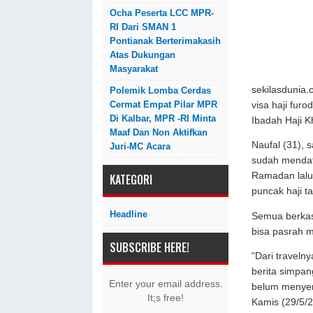
Ocha Peserta LCC MPR-
RI Dari SMAN 1
Pontianak Berterimakasih
Atas Dukungan
Masyarakat
sekilasdunia
Polemik Lomba Cerdas
Cermat Empat Pilar MPR
visa haji fur
Di Kalbar, MPR -RI Minta
Ibadah Haji K
Maaf Dan Non Aktifkan
Naufal (31), 
Juri-MC Acara
sudah mendaft
Ramadan lalu
KATEGORI
puncak haji ta
Headline
Semua berkas 
bisa pasrah me
SUBSCRIBE HERE!
"Dari traveln
berita simpan
Enter your email address.
belum menyerah
It;s free!
Kamis (29/5/2