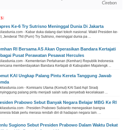
Cirebon
s:
pres Ke-6 Try Sutrisno Meninggal Dunia Di Jakarta
ilasdunia.com - Kabar duka datang dari tokoh nasional. Wakil Presiden ke-
I, Jenderal TNI (Purn) Try Sutrisno, meninggal dunia pa ...
mhan RI Bersama AS Akan Operasikan Bandara Kertajati
bagai Pusat Perawatan Pesawat Hercules
kilasdunia.com - Kementerian Pertahanan (Kemhan) Republik Indonesia
rencana memberdayakan Bandara Kertajati di Kabupaten Majalengk ...
mut KAI Ungkap Palang Pintu Kereta Tanggung Jawab
emda
ilasdunia.com - Komisaris Utama (Komut) KAI Said Aqil Siradj
nyinggung palang pintu menjadi salah satu penyebab kecelakaan ...
esiden Prabowo Sebut Banyak Negara Belajar MBG Ke RI
kilasdunia.com - Presiden Prabowo Subianto menegaskan bangsa
onesia tidak perlu merasa rendah diri di hadapan negara lain. ...
nlu Sugiono Sebut Presiden Prabowo Dalam Waktu Dekat