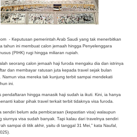
.com - Keputusan pemerintah Arab Saudi yang tak menerbitkan
oda tahun ini membuat calon jemaah hingga Penyelenggara
husus (PIHK) rugi hingga miliaran rupiah.
salah seorang calon jemaah haji furoda mengaku dia dan istrinya
ar dan membayar ratusan juta kepada travel sejak bulan
. Namun visa mereka tak kunjung terbit sampai mendekati
hun ini.
pendaftaran hingga manasik haji sudah ia ikuti. Kini, ia hanya
nanti kabar pihak travel terkait terbit tidaknya visa furoda.
ya sendiri belum ada pembicaraan (kepastian visa) walaupun
g siurnya visa sudah banyak. Tapi kalau dari travelnya sendiri
 sampai di titik akhir, yaitu di tanggal 31 Mei," kata Naufal,
025).