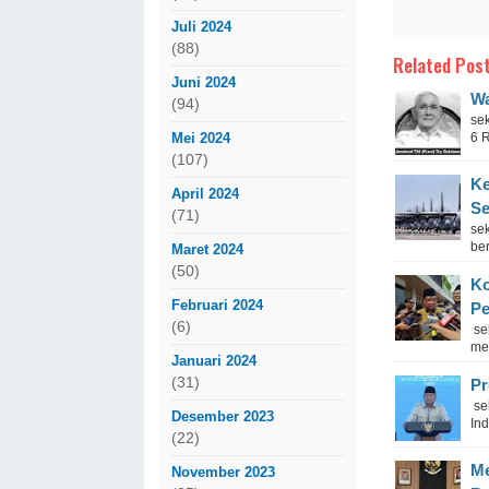
Juli 2024
(88)
Related Post
Juni 2024
Wa
(94)
sek
Mei 2024
6 R
(107)
Ke
April 2024
Se
(71)
se
be
Maret 2024
(50)
Ko
Februari 2024
P
(6)
sek
me
Januari 2024
(31)
Pr
se
Desember 2023
Ind
(22)
Me
November 2023