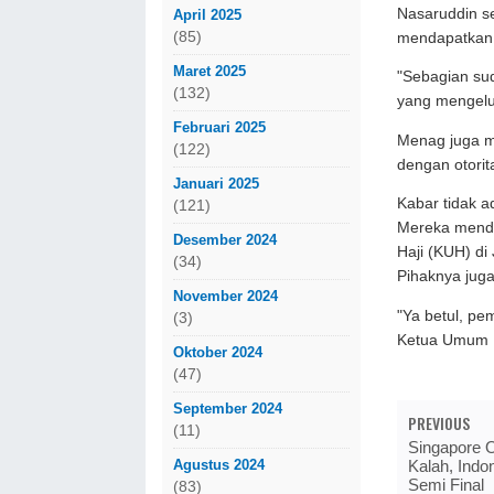
Nasaruddin s
April 2025
(85)
mendapatkan v
Maret 2025
"Sebagian sud
(132)
yang mengelua
Februari 2025
Menag juga m
(122)
dengan otorit
Januari 2025
Kabar tidak a
(121)
Mereka menda
Desember 2024
Haji (KUH) di
(34)
Pihaknya juga
November 2024
"Ya betul, pem
(3)
Ketua Umum 
Oktober 2024
(47)
September 2024
PREVIOUS
(11)
Singapore O
Agustus 2024
Kalah, Indo
Semi Final
(83)