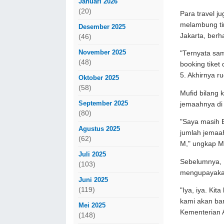
Januari 2026
(20)
Para travel j
melambung ti
Desember 2025
Jakarta, berha
(46)
November 2025
"Ternyata sam
(48)
booking tiket
5. Akhirnya ru
Oktober 2025
(58)
Mufid bilang 
September 2025
jemaahnya di 
(80)
"Saya masih B
Agustus 2025
jumlah jemaa
(62)
M," ungkap Mu
Juli 2025
Sebelumnya,
(103)
mengupayakan 
Juni 2025
(119)
"Iya, iya. Ki
kami akan ban
Mei 2025
Kementerian 
(148)