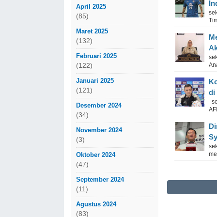
In
April 2025
se
(85)
Tim
Maret 2025
Me
(132)
Ak
Februari 2025
se
An
(122)
Januari 2025
Ko
(121)
di
sek
Desember 2024
AFF
(34)
Di
November 2024
Sy
(3)
se
mem
Oktober 2024
(47)
September 2024
(11)
Agustus 2024
(83)