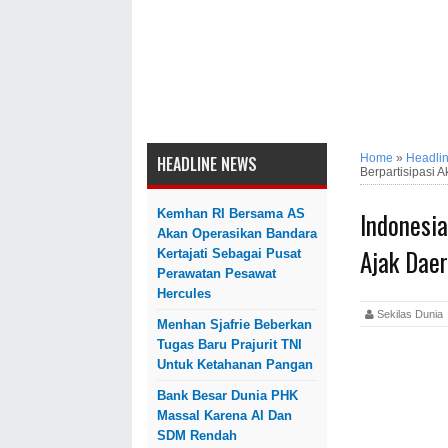
Home
»
Headli
HEADLINE NEWS
Berpartisipasi Ak
Indonesi
Kemhan RI Bersama AS
Akan Operasikan Bandara
Ajak Daer
Kertajati Sebagai Pusat
Perawatan Pesawat
Hercules
Sekilas Dun
Menhan Sjafrie Beberkan
Tugas Baru Prajurit TNI
Untuk Ketahanan Pangan
Bank Besar Dunia PHK
Massal Karena AI Dan
SDM Rendah