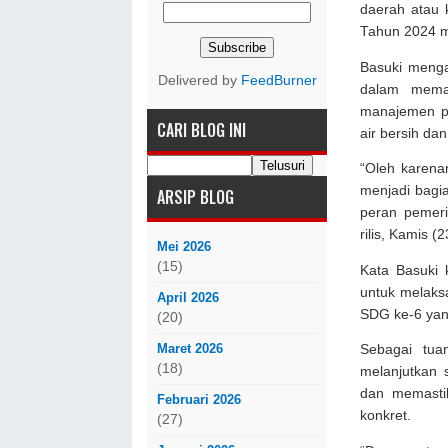
daerah atau 
Tahun 2024 m
Basuki menga
Delivered by
FeedBurner
dalam memas
manajemen pe
CARI BLOG INI
air bersih dan
“Oleh karen
menjadi bagi
ARSIP BLOG
peran pemeri
rilis, Kamis (
Mei 2026
(15)
Kata Basuki
untuk melaks
April 2026
SDG ke-6 yan
(20)
Maret 2026
Sebagai tu
(18)
melanjutkan
dan memasti
Februari 2026
konkret.
(27)