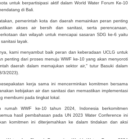
kota untuk berpartisipasi aktif dalam World Water Forum Ke-10
endatang di Bali.
takan, pemerintah kota dan daerah memainkan peran penting
tikan akses air bersih dan sanitasi, serta perencanaan,
rkotaan dan wilayah untuk mencapai sasaran SDG ke-6 yaitu
 sanitasi layak.
anya, kami menyambut baik peran dan keberadaan UCLG untuk
an penting dari proses menuju WWF ke-10 yang akan menyoroti
ntah daerah dalam memajukan sektor air," tutur Basuki dalam
23/3/2023).
 kesepakatan kerja sama ini mencerminkan komitmen bersama
anakan kebijakan air dan sanitasi dan memastikan implementasi
g membumi pada tingkat lokal.
an rumah WWF ke-10 tahun 2024, Indonesia berkomitmen
 semua hasil pembahasan pada UN 2023 Water Conference ini
kan komitmen ini diterjemahkan ke dalam tindakan dan aksi