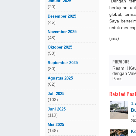
Januari 2026
“Dengan tem
(20)
bertujuan un
global, term
Desember 2025
Saya berterim
(46)
untuk mencap
November 2025
(48)
(ims)
Oktober 2025
(58)
PREVIOUS
September 2025
Resmi ! Ke
(80)
dengan Vale
Agustus 2025
Paris
(62)
Related Post
Juli 2025
(103)
1.
Juni 2025
Bu
(119)
sek
20
Mei 2025
(148)
Ko