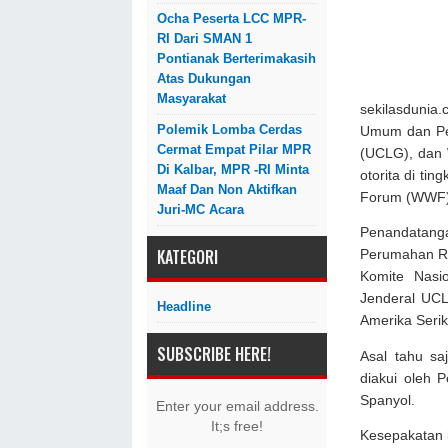
Ocha Peserta LCC MPR-
RI Dari SMAN 1
Pontianak Berterimakasih
Atas Dukungan
Masyarakat
sekilasdunia
Polemik Lomba Cerdas
Umum dan Per
Cermat Empat Pilar MPR
(UCLG), dan 
Di Kalbar, MPR -RI Minta
otorita di tin
Maaf Dan Non Aktifkan
Forum (WWF) 
Juri-MC Acara
Penandatan
KATEGORI
Perumahan Ra
Komite Nasi
Jenderal UCL
Headline
Amerika Serik
SUBSCRIBE HERE!
Asal tahu sa
diakui oleh 
Spanyol.
Enter your email address.
It;s free!
Kesepakatan i