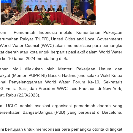
.com - Pemerintah Indonesia melalui Kementerian Pekerjaan
umahan Rakyat (PUPR), United Cities and Local Governments
World Water Council (WWC) akan memobilisasi para pemangku
gkat daerah atau kota untuk berpartisipasi aktif dalam World Water
ke-10 tahun 2024 mendatang di Bali.
ganan MoU dilakukan oleh Menteri Pekerjaan Umum dan
kyat (Menteri PUPR RI) Basuki Hadimuljono selaku Wakil Ketua
onal Penyelenggaraan World Water Forum Ke-10, Sekretaris
G Emilia Saiz, dan Presiden WWC Loic Fauchon di New York,
at, Rabu (22/3/2023).
ja, UCLG adalah asosiasi organisasi pemerintah daerah yang
Perserikatan Bangsa-Bangsa (PBB) yang berpusat di Barcelona,
ni bertujuan untuk memobilisasi para pemangku otorita di tingkat