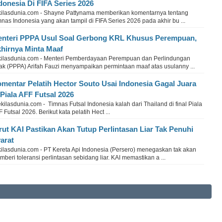
donesia Di FIFA Series 2026
kilasdunia.com - Shayne Pattynama memberikan komentarnya tentang
nas Indonesia yang akan tampil di FIFA Series 2026 pada akhir bu ...
nteri PPPA Usul Soal Gerbong KRL Khusus Perempuan,
hirnya Minta Maaf
kilasdunia.com - Menteri Pemberdayaan Perempuan dan Perlindungan
ak (PPPA) Arifah Fauzi menyampaikan permintaan maaf atas usulanny ...
mentar Pelatih Hector Souto Usai Indonesia Gagal Juara
 Piala AFF Futsal 2026
ilasdunia.com - Timnas Futsal Indonesia kalah dari Thailand di final Piala
 Futsal 2026. Berikut kata pelatih Hect ...
rut KAI Pastikan Akan Tutup Perlintasan Liar Tak Penuhi
arat
kilasdunia.com - PT Kereta Api Indonesia (Persero) menegaskan tak akan
beri toleransi perlintasan sebidang liar. KAI memastikan a ...